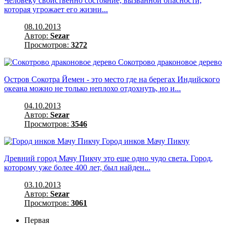
Человеку свойственно состояние, вызванной опасности,
которая угрожает его жизни...
08.10.2013
Автор:
Sezar
Просмотров:
3272
Сокотрово драконовое дерево
Остров Сокотра Йемен - это место где на берегах Индийского
океана можно не только неплохо отдохнуть, но и...
04.10.2013
Автор:
Sezar
Просмотров:
3546
Город инков Мачу Пикчу
Древний город Мачу Пикчу это еще одно чудо света. Город,
которому уже более 400 лет, был найден...
03.10.2013
Автор:
Sezar
Просмотров:
3061
Первая