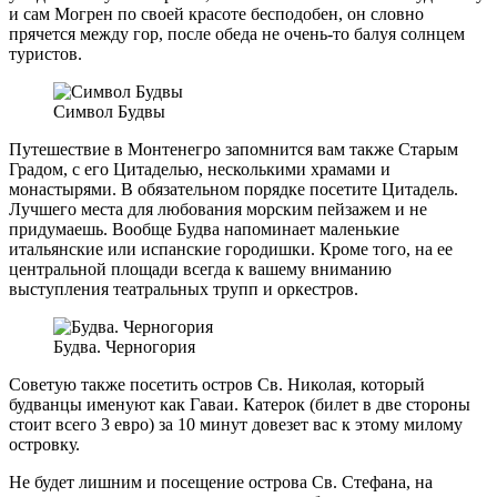
и сам Могрен по своей красоте бесподобен, он словно
прячется между гор, после обеда не очень-то балуя солнцем
туристов.
Символ Будвы
Путешествие в Монтенегро запомнится вам также Старым
Градом, с его Цитаделью, несколькими храмами и
монастырями. В обязательном порядке посетите Цитадель.
Лучшего места для любования морским пейзажем и не
придумаешь. Вообще Будва напоминает маленькие
итальянские или испанские городишки. Кроме того, на ее
центральной площади всегда к вашему вниманию
выступления театральных трупп и оркестров.
Будва. Черногория
Советую также посетить остров Св. Николая, который
будванцы именуют как Гаваи. Катерок (билет в две стороны
стоит всего 3 евро) за 10 минут довезет вас к этому милому
островку.
Не будет лишним и посещение острова Св. Стефана, на