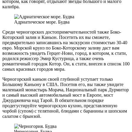
котором, как говорят, отдыхают звезды большого и малого
калибра.
Адриатическое море. Будва
Среди черногорских достопримечательностей также Боко-
Которский залив и Каньон. Посетить их вы сможете,
предварительно записавшись на экскурсии стоимостью 30-40
евро. Морской круиз по Боко-Которскому заливу даст вам
возможность увидеть Герцег-Нови, город, в котором, к стати,
родился режиссер Эмир Кустурица, а также очень
романтичный городок Котор. Он, к стати, внесен в список 100
самых красивых городов мира.
Черногорский каньон своей глубиной уступает только
Большому Каньону в США. Посетив его, вы также увидите
маленький монастырь Морача, Национальный парк Дурмитор
и самый высокий автомобильный мост в Европе, мост
Джурджевича над Тарой. В обязательном порядке
продегустируйте черногорскую кухню, представленную
чорбой (супом) с телятиной, блюдами с баранины и шопским
салатом с брынзой.
Черногория. Будва