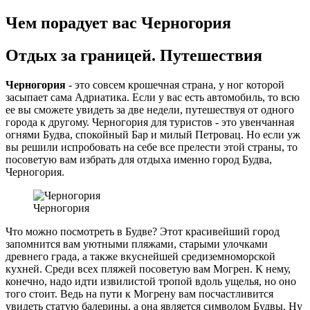
Чем порадует вас Черногория
Отдых за границей. Путешествия
Черногория
- это совсем крошечная страна, у ног которой
засыпает сама Адриатика. Если у вас есть автомобиль, то всю
ee вы сможете увидеть за две недели, путешествуя от одного
города к другому. Черногория для туристов - это увенчанная
огнями Будва, спокойный Бар и милый Петровац. Но если уж
вы решили испробовать на себе все прелести этой страны, то
посоветую вам избрать для отдыха именно город Будва,
Черногория.
Черногория
Что можно посмотреть в Будве? Этот красивейший город
запомнится вам уютными пляжами, старыми улочками
древнего града, а также вкуснейшей средиземноморской
кухней. Среди всех пляжей посоветую вам Могрен. К нему,
конечно, надо идти извилистой тропой вдоль ущелья, но оно
того стоит. Ведь на пути к Могрену вам посчастливится
увидеть статую балерины, а она является символом Будвы. Ну