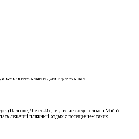
, археологическими и доисторическими
док (Паленке, Чичен-Ица и другие следы племен Майа),
очетать лежачий пляжный отдых с посещением таких