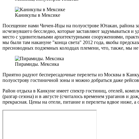
Каникулы в Мексике
Посещение нами Чичен-Ицы на полуострове Ютакан, района за
исчезнувшего бесследно, которые заставляют задумываться и уд
место с удивительными архитектурными сооружениями, практич
мы были там накануне "конца света" 2012 года, якобы предска
пресноводных подземных колодцах племени, что, также, мы не
Пирамиды. Мексика
Приятно радуют беспересадочные перелеты из Москвы в Канкун.
полуострову гостиничной зоны и можно добраться даже рейсовы
Район отдыха в Канкуне имеет спектр гостиниц, отелей, компл
(разгар сезона) и в августе (считалось временем ураганов и д
прекрасная. Цены на отели, питание и перелеты вдвое ниже, а