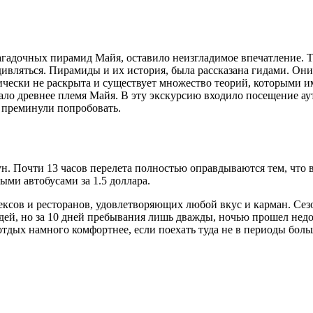
гадочных пирамид Майя, оставило неизгладимое впечатление. 
ивляться. Пирамиды и их история, была рассказана гидами. Они 
ески не раскрыта и существует множество теорий, которыми им 
зало древнее племя Майя. В эту экскурсию входило посещение ау
 преминули попробовать.
 Почти 13 часов перелета полностью оправдываются тем, что вы
ми автобусами за 1.5 доллара.
ексов и ресторанов, удовлетворяющих любой вкус и карман. Сез
ождей, но за 10 дней пребывания лишь дважды, ночью прошел недо
 отдых намного комфортнее, если поехать туда не в периоды бол