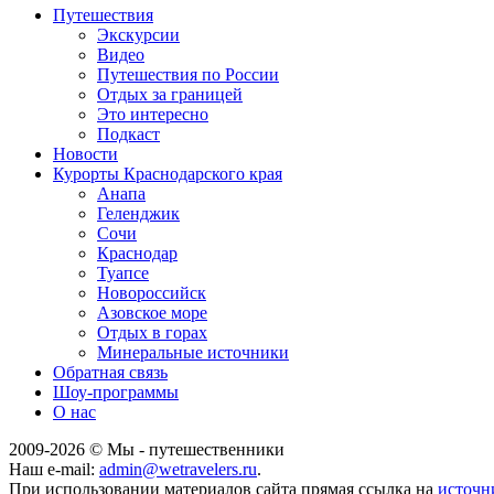
Путешествия
Экскурсии
Видео
Путешествия по России
Отдых за границей
Это интересно
Подкаст
Новости
Курорты Краснодарского края
Анапа
Геленджик
Сочи
Краснодар
Туапсе
Новороссийск
Азовское море
Отдых в горах
Минеральные источники
Обратная связь
Шоу-программы
О нас
2009-
2026
© Мы - путешественники
Наш e-mail:
admin@wetravelers.ru
.
При использовании материалов сайта прямая ссылка на
источн