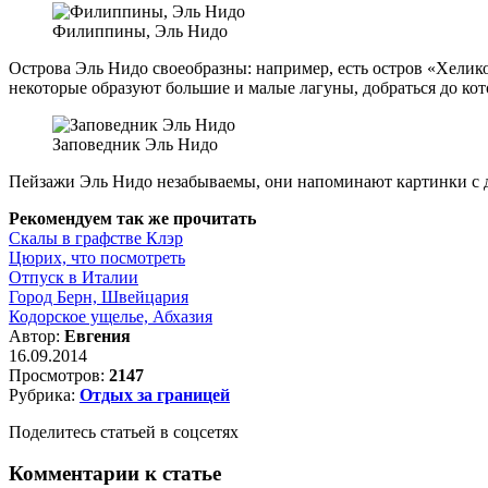
Филиппины, Эль Нидо
Острова Эль Нидо своеобразны: например, есть остров «Хели
некоторые образуют большие и малые лагуны, добраться до кот
Заповедник Эль Нидо
Пейзажи Эль Нидо незабываемы, они напоминают картинки с др
Рекомендуем так же прочитать
Скалы в графстве Клэр
Цюрих, что посмотреть
Отпуск в Италии
Город Берн, Швейцария
Кодорское ущелье, Абхазия
Автор:
Евгения
16.09.2014
Просмотров:
2147
Рубрика:
Отдых за границей
Поделитесь статьей в соцсетях
Комментарии к статье