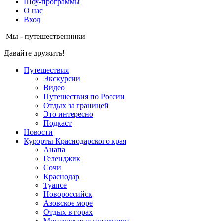
Шоу-программы
О нас
Вход
Мы - путешественники
Давайте дружить!
Путешествия
Экскурсии
Видео
Путешествия по России
Отдых за границей
Это интересно
Подкаст
Новости
Курорты Краснодарского края
Анапа
Геленджик
Сочи
Краснодар
Туапсе
Новороссийск
Азовское море
Отдых в горах
Минеральные источники