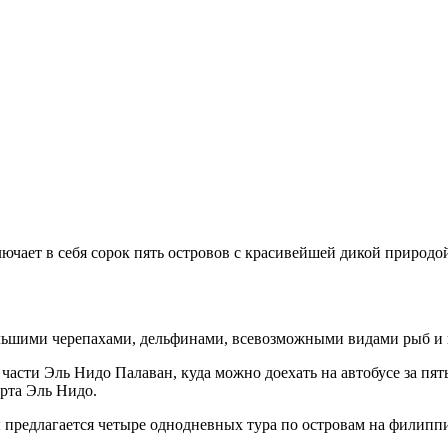
ает в себя сорок пять островов с красивейшей дикой природой
льшими черепахами, дельфинами, всевозможными видами рыб и 
 части Эль Нидо Палаван, куда можно доехать на автобусе за пя
рта Эль Нидо.
редлагается четыре однодневных тура по островам на филиппин