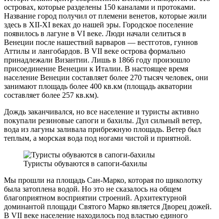
островах, которые разделены 150 каналами и протоками.
Название город получил от племени венетов, которые жили
здесь в XII-XI веках до нашей эры. Городское поселение
появилось в лагуне в VI веке. Люди начали селиться в
Венеции после нашествий варваров — вестготов, гуннов
Аттилы и лангобардов. В VII веке острова формально
принадлежали Византии. Лишь в 1866 году произошло
присоединение Венеции к Италии. В настоящее время
население Венеции составляет более 270 тысяч человек, они
занимают площадь более 400 кв.км (площадь акватории
составляет более 257 кв.км).
Дождь заканчивался, но все население и туристы активно
покупали резиновые сапоги и бахилы. Дул сильный ветер,
вода из лагуны заливала прибрежную площадь. Ветер был
теплым, а морская вода под ногами чистой и приятной.
Туристы обуваются в сапоги-бахилы
Мы прошли на площадь Сан-Марко, которая по щиколотку
была затоплена водой. Но это не сказалось на общем
благоприятном восприятии строений. Архитектурной
доминантой площади Святого Марко является Дворец дожей.
В VII веке население находилось под властью единого