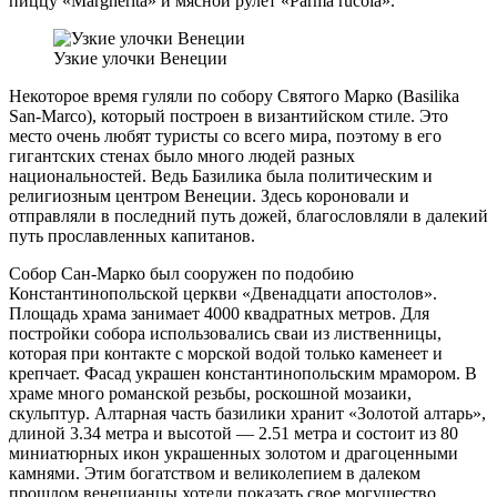
пиццу «Margherita» и мясной рулет «Parma rucola».
Узкие улочки Венеции
Некоторое время гуляли по собору Святого Марко (Basilika
San-Marco), который построен в византийском стиле. Это
место очень любят туристы со всего мира, поэтому в его
гигантских стенах было много людей разных
национальностей. Ведь Базилика была политическим и
религиозным центром Венеции. Здесь короновали и
отправляли в последний путь дожей, благословляли в далекий
путь прославленных капитанов.
Собор Сан-Марко был сооружен по подобию
Константинопольской церкви «Двенадцати апостолов».
Площадь храма занимает 4000 квадратных метров. Для
постройки собора использовались сваи из лиственницы,
которая при контакте с морской водой только каменеет и
крепчает. Фасад украшен константинопольским мрамором. В
храме много романской резьбы, роскошной мозаики,
скульптур. Алтарная часть базилики хранит «Золотой алтарь»,
длиной 3.34 метра и высотой — 2.51 метра и состоит из 80
миниатюрных икон украшенных золотом и драгоценными
камнями. Этим богатством и великолепием в далеком
прошлом венецианцы хотели показать свое могущество.