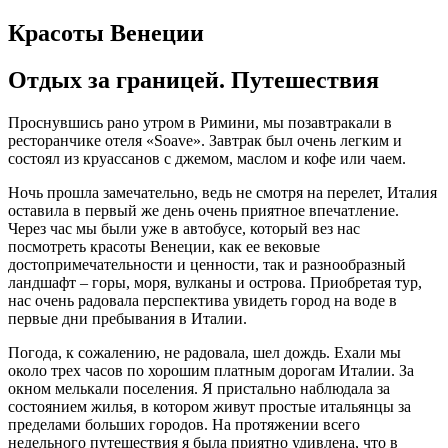
Красоты Венеции
Отдых за границей. Путешествия
Проснувшись рано утром в Римини, мы позавтракали в
ресторанчике отеля «Soave». Завтрак был очень легким и
состоял из круассанов с джемом, маслом и кофе или чаем.
Ночь прошла замечательно, ведь не смотря на перелет, Италия
оставила в первый же день очень приятное впечатление.
Через час мы были уже в автобусе, который вез нас
посмотреть красоты Венеции, как ее вековые
достопримечательности и ценности, так и разнообразный
ландшафт – горы, моря, вулканы и острова. Приобретая тур,
нас очень радовала перспектива увидеть город на воде в
первые дни пребывания в Италии.
Погода, к сожалению, не радовала, шел дождь. Ехали мы
около трех часов по хорошим платным дорогам Италии. За
окном мелькали поселения. Я пристально наблюдала за
состоянием жилья, в котором живут простые итальянцы за
пределами больших городов. На протяжении всего
недельного путешествия я была приятно удивлена, что в