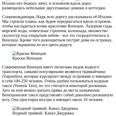
Италии нет бедных лачуг, в основном вдоль дорог
размещались небольшие двухэтажные домики и коттеджи.
Сопровождающая, Надя, всю дорогу рассказывала об Италии.
Мы строили планы, как будем передвигаться вдоль островов,
чтобы насладиться всеми красотами Венеции. Лазурная гладь
морской воды, помпезные строения, колоннада, множество
скульптур под открытым небом – все это сосредоточилось в
Венеции. Кроме того разноцветьем пестрят дома на островах,
которые окрашены во все цвета радуги.
Краски Венеции
Современная Венеция имеет несколько видов водного
транспорта, самыми популярными являются трамвайчики
(Vaporettos), которые курсируют между островами и вмещают
в себя 100-250 человек. Очень удобно пользоваться водным
такси (Venezia Taxi), но это считается некоторой роскошью.
Зато на нем можно доехать прямо до места назначения.
Венецианское такси представляет собой довольно роскошную
яхту. Она просторна внутри и вмещает около 10 человек.
Водный трамвай. Канал Джудекка