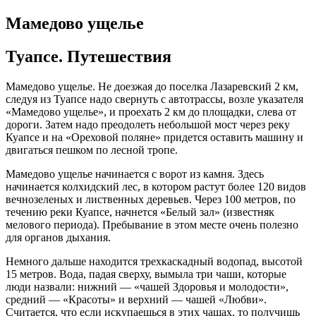
Мамедово ущелье
Туапсе. Путешествия
Мамедово ущелье. Не доезжая до поселка Лазаревский 2 км,
следуя из Туапсе надо свернуть с автотрассы, возле указателя
«Мамедово ущелье», и проехать 2 км до площадки, слева от
дороги. Затем надо преодолеть небольшой мост через реку
Куапсе и на «Ореховой поляне» придется оставить машину и
двигаться пешком по лесной тропе.
Мамедово ущелье начинается с ворот из камня. Здесь
начинается колхидский лес, в котором растут более 120 видов
вечнозеленых и лиственных деревьев. Через 100 метров, по
течению реки Куапсе, начнется «Белый зал» (известняк
мелового периода). Пребывание в этом месте очень полезно
для органов дыхания.
Немного дальше находится трехкаскадный водопад, высотой
15 метров. Вода, падая сверху, вымыла три чаши, которые
люди назвали: нижний — «чашей Здоровья и молодости»,
средний — «Красоты» и верхний — чашей «Любви».
Считается, что если искупаешься в этих чашах, то получишь