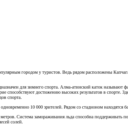
популярным городом у туристов. Ведь рядом расположены Капча
азначен для зимнего спорта. Алма-атинский каток называют фа
рие способствуют достижению высоких результатов в спорте. Зд
дов спорта.
новременно 10 000 зрителей. Рядом со стадионом находятся ба
метров. Система замораживания льда способна поддерживать пове
месей солей.