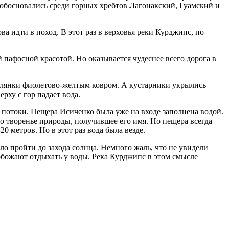
и обосновались среди горных хребтов Лагонакский, Гуамский и
а идти в поход. В этот раз в верховья реки Курджипс, по
 пафосной красотой. Но оказывается чудеснее всего дорога в
олянки фиолетово-желтым ковром. А кустарники укрылись
рху с гор падает вода.
е потоки. Пещера Исиченко была уже на входе заполнена водой.
то творенье природы, получившее его имя. Но пещера всегда
 метров. Но в этот раз вода была везде.
о пройти до захода солнца. Немного жаль, что не увидели
 обожают отдыхать у воды. Река Курджипс в этом смысле