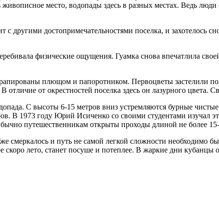
нь живописное место, водопады здесь в разных местах. Ведь люд
т с другими достопримечательностями поселка, и захотелось снов
перебивала физические ощущения. Гуамка снова впечатлила своей
ы драпированы плющом и папоротником. Первоцветы застелили п
отличие от окрестностей поселка здесь он лазурного цвета. Све
одопада. С высоты 6-15 метров вниз устремляются бурные чисты
ров. В 1973 году Юрий Исиченко со своими студентами изучал э
Обычно путешественникам открыты проходы длиной не более 15-20
е смеркалось и путь не самой легкой сложности необходимо был
е скоро лето, станет посуше и потеплее. В жаркие дни кубанцы