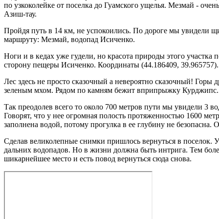
по узкоколейке от поселка до Гуамского ущелья. Мезмай - оче
Азиш-тау.
Пройдя путь в 14 км, не успокоились. По дороге мы увидели щи
маршруту: Мезмай, водопад Исиченко.
Ноги и в кедах уже гудели, но красота природы этого участка 
сторону пещеры Исиченко. Координаты (44.186409, 39.965757).
Лес здесь не просто сказочный а невероятно сказочный! Гор
зеленым мхом. Рядом по камням бежит вприпрыжку Курджипс. В 
Так преодолев всего то около 700 метров пути мы увидели 3 в
Говорят, что у нее огромная полость протяженностью 1600 мет
заполнена водой, потому прогулка в ее глубину не безопасна. 
Сделав великолепные снимки пришлось вернуться в поселок. Уж
дальних водопадов. Но в жизни должна быть интрига. Тем боле
шикарнейшее место и есть повод вернуться сюда снова.