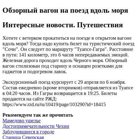
Обзорный вагон на поезд вдоль моря
Интересные новости. Путешествия
Хотите с ветерком прокатиться на поезде в открытом вагоне
вдоль моря? Тогда надо купить билет на туристический поезд
"Сочи". Он следует по маршруту "Туапсе-Гагра". Расстояние
в пути: 141 километр, это 6 часов непередаваемых эмоций.
Железная дорога проходит вдоль Черного моря. Обзорный
вагон стилизован под старину и оснащен розетками для
гаджетов и подогревом лавок.
Экскурсионный поезд курсирует с 29 апреля по 6 ноября.
Состав ежедневно (кроме вторников) отправляется из Туапсе
в 04:20 часов. Из Гагры возвращается в 19:25. Билеты
продаются на сайте РЖД:
https://www.rzd.ru/ru/10419/page/103290?id=18415
Рекомендуем так же прочитать
Мамедово ущелье
Достопримечательности Чехии
Заблудившиеся в городе
Станица Северская