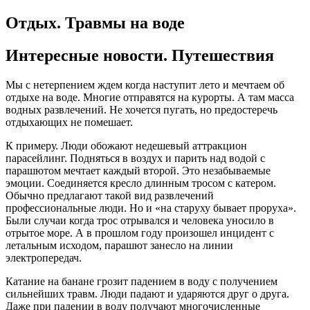
Отдых. Травмы на воде
Интересные новости. Путешествия
Мы с нетерпением ждем когда наступит лето и мечтаем об
отдыхе на воде. Многие отправятся на курорты. А там масса
водных развлечений. Не хочется пугать, но предостеречь
отдыхающих не помешает.
К примеру. Люди обожают недешевый аттракцион
парасейлинг. Подняться в воздух и парить над водой с
парашютом мечтает каждый второй. Это незабываемые
эмоции. Соединяется кресло длинным тросом с катером.
Обычно предлагают такой вид развлечений
профессиональные люди. Но и «на старуху бывает проруха».
Были случаи когда трос отрывался и человека уносило в
отрытое море. А в прошлом году произошел инцидент с
летальным исходом, парашют занесло на линии
электропередач.
Катание на банане грозит падением в воду с получением
сильнейших травм. Люди падают и ударяются друг о друга.
Даже при падении в воду получают многочисленные