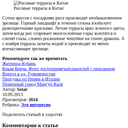
Рисовые террасы в Китае
Сотни ярусов с посадками риса производят необыкновенное
зрелище. Горный ландшафт в течение сезона изобилует
разноцветными красками. Летом террасы ярко зеленого цвета,
затем когда рис созревает многослойные горы золотятся и
слепят глаза, словно роскошные чешуйки на спине дракона. А
с ноября террасы залиты водой и производят не менее
впечатляющее зрелище.
Рекомендуем так же прочитать
Житница Кубань
Крым Керчь. Фото достопримечательностей с описанием
Ворота в ад. Туркменистан
Прогулка по Нерви в Италии
Пещерный город Мангуп Кале
Автор:
Sezar
10.09.2013
Просмотров:
2614
Рубрика:
Это интересно
Поделитесь статьей в соцсетях
Комментарии к статье