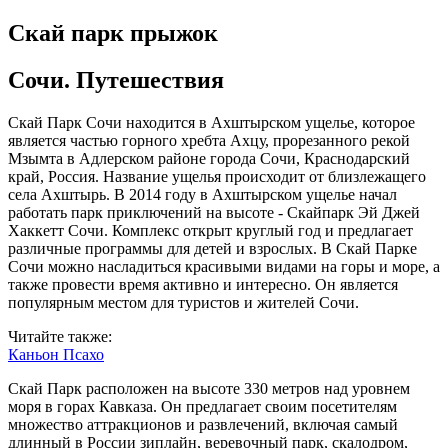
Скай парк прыжок
Сочи. Путешествия
Скай Парк Сочи находится в Ахштырском ущелье, которое
является частью горного хребта Ахцу, прорезанного рекой
Мзымта в Адлерском районе города Сочи, Краснодарский
край, Россия. Название ущелья происходит от близлежащего
села Ахштырь. В 2014 году в Ахштырском ущелье начал
работать парк приключений на высоте - Скайпарк Эй Джей
Хаккетт Сочи. Комплекс открыт круглый год и предлагает
различные программы для детей и взрослых. В Скай Парке
Сочи можно насладиться красивыми видами на горы и море, а
также провести время активно и интересно. Он является
популярным местом для туристов и жителей Сочи.
Читайте также:
Каньон Псахо
Скай Парк расположен на высоте 330 метров над уровнем
моря в горах Кавказа. Он предлагает своим посетителям
множество аттракционов и развлечений, включая самый
длинный в России зиплайн, веревочный парк, скалодром,