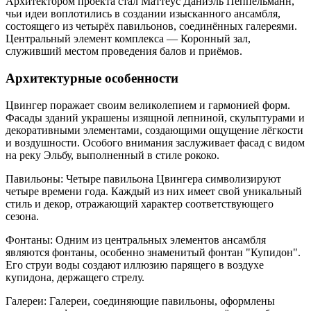
Архитектором проекта стал Маттеус Даниэль Пёппельманн,
чьи идеи воплотились в создании изысканного ансамбля,
состоящего из четырёх павильонов, соединённых галереями.
Центральный элемент комплекса — Коронный зал,
служивший местом проведения балов и приёмов.
Архитектурные особенности
Цвингер поражает своим великолепием и гармонией форм.
Фасады зданий украшены изящной лепниной, скульптурами и
декоративными элементами, создающими ощущение лёгкости
и воздушности. Особого внимания заслуживает фасад с видом
на реку Эльбу, выполненный в стиле рококо.
Павильоны: Четыре павильона Цвингера символизируют
четыре времени года. Каждый из них имеет свой уникальный
стиль и декор, отражающий характер соответствующего
сезона.
Фонтаны: Одним из центральных элементов ансамбля
являются фонтаны, особенно знаменитый фонтан "Купидон".
Его струи воды создают иллюзию парящего в воздухе
купидона, держащего стрелу.
Галереи: Галереи, соединяющие павильоны, оформлены