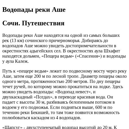
Водопады реки Аше
Сочи. Путешествия
Водопады реки Аше находятся на одной из самых больших
рек (13 км) сочинского причерноморья. Добираясь до
водопадов Аше можно увидеть достопримечательности в
окрестностях адыгейских сел. В окрестностях аула Шхафит
находятся дольмен, «Пещера ведьм» («Спасения») и водопады
у аула Калеж.
Путь к «пещере ведьм» лежит по подвесному мосту через реку
Аше, затем еще 200 м по лесной тропе. Диаметр пещеры около
одного метра, протяженностью 200 метров. По дну пещеры
течет ручей, по которому можно прокатиться на лодке. Здесь
можно увидеть водопады: «Водопад невест», и
двухкаскадный «Пседах», в переводе красивая вода. Он
падает с высоты 30 м, разбиваясь белопенным потоком в
водоем у его подножья. Если подняться выше, 600 м по
течению реки Бекишей, то там тоже появится возможность
полюбоваться каскадом из 4 водопадов.
«Шапсуг» - двухступенчатый водопад высотой до 20 м. К