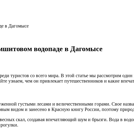
де в Дагомысе
мшитовом водопаде в Дагомысе
реди туристов со всего мира. В этой статье мы рассмотрим од
те узнаем, чем он привлекает путешественников и какие впечат
женной густыми лесами и величественными горами. Свое назва
товым видом и занесено в Красную книгу России, поэтому природ
отвесных скал, создавая впечатляющий шум и брызги. Вода в вод
прогулки.