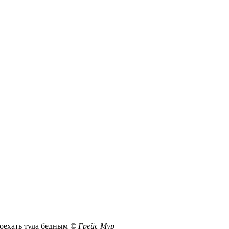
поехать туда бедным
© Грейс Мур