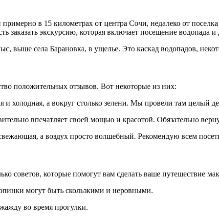
примерно в 15 километрах от центра Сочи, недалеко от поселк
ть заказать экскурсию, которая включает посещение водопада и 
 выше села Барановка, в ущелье. Это каскад водопадов, некото
во положительных отзывов. Вот некоторые из них:
я и холодная, а вокруг столько зелени. Мы провели там целый д
ительно впечатляет своей мощью и красотой. Обязательно верну
свежающая, а воздух просто волшебный. Рекомендую всем посети
ько советов, которые помогут вам сделать ваше путешествие м
ропинки могут быть скользкими и неровными.
 жажду во время прогулки.