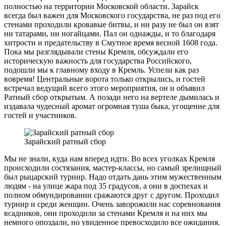
полностью на территории Московской области. Зарайск
всегда был важен для Московского государства, не раз под его
стенами проходили кровавые битвы, и ни разу не был он взят
ни татарами, ни ногайцами. Пал он однажды, и то благодаря
хитрости и предательству в Смутное время весной 1608 года.
Пока мы разглядывали стены Кремля, обсуждали его
историческую важность для государства Российского,
подошли мы к главному входу в Кремль. Успели как раз
вовремя! Центральные ворота только открылись, и гостей
встречал ведущий всего этого мероприятия, он и объявил
Ратный сбор открытым. А позади него на вертеле дымилась и
издавала чудесный аромат огромная туша быка, угощение для
гостей и участников.
Зарайский ратный сбор
Мы не знали, куда нам вперед идти. Во всех уголках Кремля
происходили состязания, мастер-классы, но самый зрелищный
был рыцарский турнир. Надо отдать дань этим мужественным
людям - на улице жара под 35 градусов, а они в доспехах и
полном обмундировании сражаются друг с другом. Проходил
турнир и среди женщин. Очень заворожили нас соревнования
всадников, они проходили за стенами Кремля и на них мы
немного опоздали, но увиденное превосходило все ожидания.