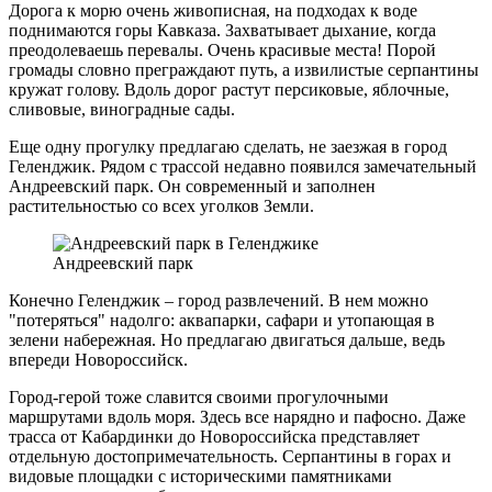
Дорога к морю очень живописная, на подходах к воде
поднимаются горы Кавказа. Захватывает дыхание, когда
преодолеваешь перевалы. Очень красивые места! Порой
громады словно преграждают путь, а извилистые серпантины
кружат голову. Вдоль дорог растут персиковые, яблочные,
сливовые, виноградные сады.
Еще одну прогулку предлагаю сделать, не заезжая в город
Геленджик. Рядом с трассой недавно появился замечательный
Андреевский парк. Он современный и заполнен
растительностью со всех уголков Земли.
Андреевский парк
Конечно Геленджик – город развлечений. В нем можно
"потеряться" надолго: аквапарки, сафари и утопающая в
зелени набережная. Но предлагаю двигаться дальше, ведь
впереди Новороссийск.
Город-герой тоже славится своими прогулочными
маршрутами вдоль моря. Здесь все нарядно и пафосно. Даже
трасса от Кабардинки до Новороссийска представляет
отдельную достопримечательность. Серпантины в горах и
видовые площадки с историческими памятниками