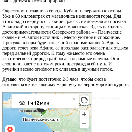
насладиться красотой природы.
Окрестности главного города Кубани невероятно красивы.
Уже в 60 километрах от мегаполиса начинаются горы. Для
этого надо свернуть с главной трассы, не доезжая до поселка
Афипский в сторону станицы Смоленская. Здесь находятся
достопримечательности Северского района – «Планческие
скалы» и «Святой источник». Место уютное и спокойное.
Прогулка в горы будет полезной и запоминающей. Вдоль
дороги течет река Афипс, ее прохлада располагает для отдыха
перед дальней дорогой. К тому же место это очень
экзотическое, природа разбросала огромные валуны. Они
словно играют с потоком реки, преграждая ей путь. И
ручейки весело огибают их сливаясь в шумный поток.
Думаю, что будет достаточно 2-3 часа, чтобы снова
отправиться к начальному маршруту на черноморский курорт.
Яндекс.Карты
Яблочная улица, 29: как доехать на автомобиле, общественным транспортом или
пешком – Яндекс.Карты