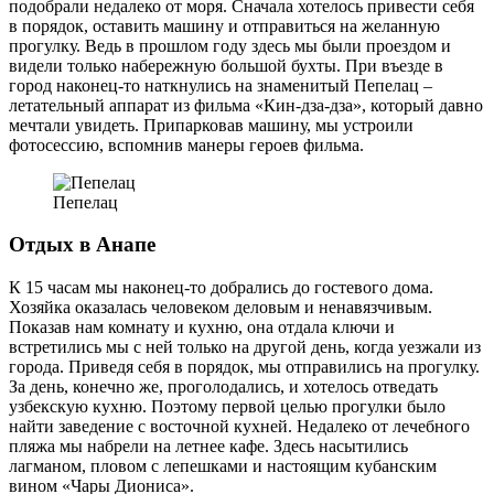
подобрали недалеко от моря. Сначала хотелось привести себя
в порядок, оставить машину и отправиться на желанную
прогулку. Ведь в прошлом году здесь мы были проездом и
видели только набережную большой бухты. При въезде в
город наконец-то наткнулись на знаменитый Пепелац –
летательный аппарат из фильма «Кин-дза-дза», который давно
мечтали увидеть. Припарковав машину, мы устроили
фотосессию, вспомнив манеры героев фильма.
Пепелац
Отдых в Анапе
К 15 часам мы наконец-то добрались до гостевого дома.
Хозяйка оказалась человеком деловым и ненавязчивым.
Показав нам комнату и кухню, она отдала ключи и
встретились мы с ней только на другой день, когда уезжали из
города. Приведя себя в порядок, мы отправились на прогулку.
За день, конечно же, проголодались, и хотелось отведать
узбекскую кухню. Поэтому первой целью прогулки было
найти заведение с восточной кухней. Недалеко от лечебного
пляжа мы набрели на летнее кафе. Здесь насытились
лагманом, пловом с лепешками и настоящим кубанским
вином «Чары Диониса».