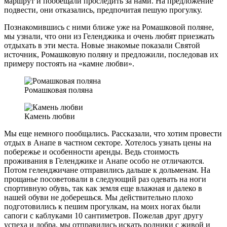
маршрут и пообещали проследить за нами. На предложение
подвести, они отказались, предпочитая пешую прогулку.
Познакомившись с ними ближе уже на Ромашковой поляне,
мы узнали, что они из Геленджика и очень любят приезжать
отдыхать в эти места. Новые знакомые показали Святой
источник, Ромашковую поляну и предложили, последовав их
примеру постоять на «камне любви».
Ромашковая поляна
Камень любви
Мы еще немного пообщались. Рассказали, что хотим провести
отдых в Анапе в частном секторе. Хотелось узнать цены на
побережье и особенности аренды. Ведь стоимость
проживания в Геленджике и Анапе особо не отличаются.
Потом геленджичане отправились дальше к дольменам. На
прощанье посоветовали в следующий раз одевать на ноги
спортивную обувь, так как земля еще влажная и далеко в
нашей обуви не доберешься. Мы действительно плохо
подготовились к пешим прогулкам, на моих ногах были
сапоги с каблуками 10 сантиметров. Пожелав друг другу
успеха и добра, мы отправились искать родники с живой и