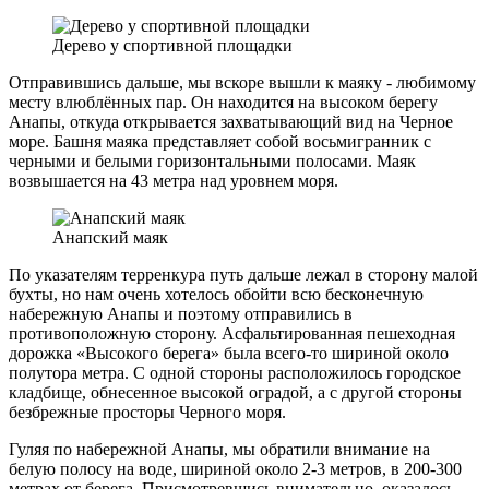
Дерево у спортивной площадки
Отправившись дальше, мы вскоре вышли к маяку - любимому
месту влюблённых пар. Он находится на высоком берегу
Анапы, откуда открывается захватывающий вид на Черное
море. Башня маяка представляет собой восьмигранник с
черными и белыми горизонтальными полосами. Маяк
возвышается на 43 метра над уровнем моря.
Анапский маяк
По указателям терренкура путь дальше лежал в сторону малой
бухты, но нам очень хотелось обойти всю бесконечную
набережную Анапы и поэтому отправились в
противоположную сторону. Асфальтированная пешеходная
дорожка «Высокого берега» была всего-то шириной около
полутора метра. С одной стороны расположилось городское
кладбище, обнесенное высокой оградой, а с другой стороны
безбрежные просторы Черного моря.
Гуляя по набережной Анапы, мы обратили внимание на
белую полосу на воде, шириной около 2-3 метров, в 200-300
метрах от берега. Присмотревшись внимательно, оказалось