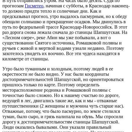
В путь отправились утром. На часах было десять. Судя по
прогнозам
Гисметео
, начиная с субботы, в Краснодар наконец-
то должно придти тепло и солнечные дни. Как и
предсказывал прогноз, утро выдалось пасмурным, но к обеду
обещали солнышко и прекращение осадков. Мы двинулись в
путь по федеральной трассе Краснодар-Новороссийск. В этот
раз дорога снова лежала сначала до станицы Шапшугская. На
«Лесном озере», реке Абин мы уже побывали, а вот о
существовании Святого источника, Ромашковой поляны и
ручьев с живой и мертвой водами узнали недавно. Поэтому
захотелось увидеть их воочию. Все эти чудеса находятся в
километре от станицы.
Утро было туманным и холодным, поэтому людей в ее
окрестности не было видно. У нас были координаты
достопримечательностей Шапшугской, но ориентироваться
пришлось только по карте. Поэтому определить
месторасположение родника и Ромашковой поляны с
точностью было сложно. Но к нашему счастью по дороге,
ведущей в лес, двигались такие же, как и мы - отважные
путешественники (2 женщины и мужчина чуть старше нас).
Отважные, потому, что было пасмурно, по земле стелился
туман, было сыро, и грязь налипала на обувь. Мы спросили
дорогу к достопримечательностям станицы Шапшугской.
Люди оказались бывалыми. Они указали правильный