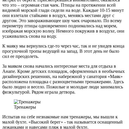
что это – огромная стая чаек. Птицы на протяжении всей
видимой морской глади сидели на воде. Каждые 10-15 минут
они взлетали стайками в воздух, меняясь местами друг с
другом. Это завораживающее шоу чаек очаровало. По всему
периметру птицы одновременно поднимались над морем,
изображая морскую волну. Немного покружив в воздухе, они
усаживались снова на воду.
К маяку мы вернулись где-то через час, так и не увидев конца
прогулочной тропы ведущей на запад. В этот день не было
сил ее преодолеть.
За маяком снова начались интересные места для отдыха в
Анапе. Кроме детских площадок, оформленных в необычных
дизайнерских решениях, на набережной у санатория «Маяк»
расположена площадка с разноцветными тренажерами. Здесь
было людно и весело. Пожилые и молодые люди занимались
физкультурой. Рядом играла детвора.
Тренажеры
Испытав на себе незнакомые нам тренажеры, мы вышли к
малой бухте. «Высокий берег» - так называется оснащенный
лежанками и навесами пляж в малой бухте.