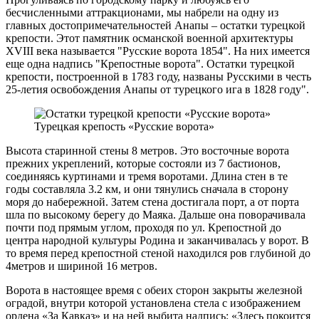
бесчисленными аттракционами, мы набрели на одну из
главных достопримечательностей Анапы – остатки турецкой
крепости. Этот памятник османской военной архитектуры
XVIII века называется "Русские ворота 1854". На них имеется
еще одна надпись "Крепостные ворота". Остатки турецкой
крепости, построенной в 1783 году, названы Русскими в честь
25-летия освобождения Анапы от турецкого ига в 1828 году".
Турецкая крепость «Русские ворота»
Высота старинной стены 8 метров. Это восточные ворота
прежних укреплений, которые состояли из 7 бастионов,
соединяясь куртинами и тремя воротами. Длина стен в те
годы составляла 3.2 км, и они тянулись сначала в сторону
моря до набережной. Затем стена достигала порт, а от порта
шла по высокому берегу до Маяка. Дальше она поворачивала
почти под прямым углом, проходя по ул. Крепостной до
центра народной культуры Родина и заканчивалась у ворот. В
то время перед крепостной стеной находился ров глубиной до
4метров и шириной 16 метров.
Ворота в настоящее время с обеих сторон закрыты железной
оградой, внутри которой установлена стела с изображением
ордена «За Кавказ» и на ней выбита надпись: «Здесь покоится