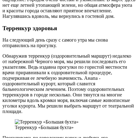
нет еще летней утопающей зелени, но общая атмосфера уюта
и красоты города оставляют приятное впечатление.
Нагулявшись вдоволь, мы вернулись в гостевой дом.
Терренкур здоровья
На следующий день сразу с самого утра мы снова
отправились на прогулку.
Обнаружив терренкур (оздоровительный маршрут) недалеко
от набережной Черного моря, мы решили последовать его
указателям. Ведь издавна прогулки по гористой местности
врачи приравнивали к оздоровительной процедуре,
подчеркивая ее лечебную значимость. Анапа -
оздоровительный курорт, который славится
бальнеологическим лечением. Поэтому оздоровительных
терренкуров в городе несколько. Они тянутся на многие
километры вдоль кромки моря, включая самые живописные
уголки курорта. Мы решили выбрать маршрут от театральной
площади.
Терренкур «Большая бухта»
Прогуливаясь по городскому парку и любуясь его