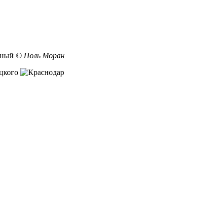
йный
© Поль Моран