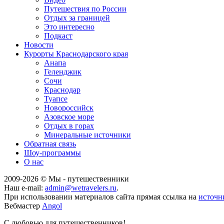
Путешествия по России
Отдых за границей
Это интересно
Подкаст
Новости
Курорты Краснодарского края
Анапа
Геленджик
Сочи
Краснодар
Туапсе
Новороссийск
Азовское море
Отдых в горах
Минеральные источники
Обратная связь
Шоу-программы
О нас
2009-
2026
© Мы - путешественники
Наш e-mail:
admin@wetravelers.ru
.
При использовании материалов сайта прямая ссылка на
источн
Вебмастер
Angol
С любовью для путешественников!