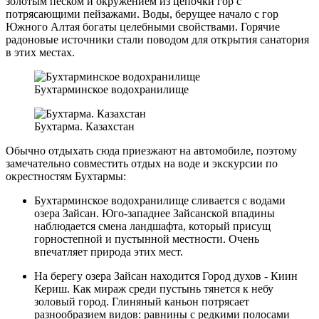
золотым песком и окружением из цепочки гор с
потрясающими пейзажами. Воды, берущее начало с гор
Южного Алтая богаты целебными свойствами. Горячие
радоновые источники стали поводом для открытия санатория
в этих местах.
Бухтарминское водохранилище
Бухтарма. Казахстан
Обычно отдыхать сюда приезжают на автомобиле, поэтому
замечательно совместить отдых на воде и экскурсии по
окрестностям Бухтармы:
Бухтарминское водохранилище сливается с водами
озера Зайсан. Юго-западнее Зайсанской впадины
наблюдается смена ландшафта, который присущ
горностепной и пустынной местности. Очень
впечатляет природа этих мест.
На берегу озера Зайсан находится Город духов - Киин
Кериш. Как мираж среди пустынь тянется к небу
золовый город. Глиняный каньон потрясает
разнообразием видов: равнины с редкими полосами