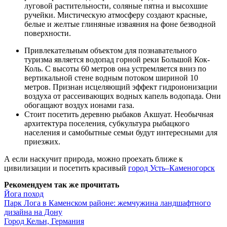
луговой растительности, соляные пятна и высохшие
ручейки. Мистическую атмосферу создают красные,
белые и желтые глиняные изваяния на фоне безводной
поверхности.
Привлекательным объектом для познавательного
туризма является водопад горной реки Большой Кок-
Коль. С высоты 60 метров она устремляется вниз по
вертикальной стене водным потоком шириной 10
метров. Признан исцеляющий эффект гидроионизации
воздуха от рассеивающих водных капель водопада. Они
обогащают воздух ионами газа.
Стоит посетить деревню рыбаков Акшуат. Необычная
архитектура поселения, субкультура рыбацкого
населения и самобытные семьи будут интересными для
приезжих.
А если наскучит природа, можно проехать ближе к
цивилизации и посетить красивый
город Усть–Каменогорск
Рекомендуем так же прочитать
Йога поход
Парк Лога в Каменском районе: жемчужина ландшафтного
дизайна на Дону
Город Кельн, Германия