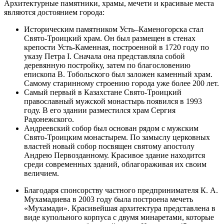
Архитектурные памятники, храмы, мечети и красивые места
являются достоянием города:
Историческим памятником Усть–Каменогорска стал
Свято-Троицкий храм. Он был размещен в стенах
крепости Усть-Каменная, построенной в 1720 году по
указу Петра I. Сначала она представляла собой
деревянную постройку, затем по благословению
епископа В. Тобольского был заложен каменный храм.
Самому старинному строению города уже более 200 лет.
Самый первый в Казахстане Свято-Троицкий
православный мужской монастырь появился в 1993
году. В его здании разместился храм Сергия
Радонежского.
Андреевский собор был основан рядом с мужским
Свято-Троицким монастырем. По замыслу церковных
властей новый собор посвящен святому апостолу
Андрею Первозданному. Красивое здание находится
среди современных зданий, облагораживая их своим
величием.
Благодаря спонсорству частного предпринимателя К. А.
Мухамадиева в 2003 году была построена мечеть
«Мухамади». Красивейшая архитектура представлена в
виде купольного корпуса с двумя минаретами, которые