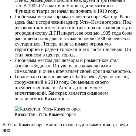
стенах размещалась библиотека, музей и зрительный
зал. В 1905-07 годах в нем проводили митинги.
Функцию театра он начал выполнять в 1918 году.
Любимым местом горожан является парк Жастар. Ранее
здесь был исторический центр Усть–Каменогорска. Под
руководством известного инструктора по садоводству и
огородничеству Д.Г.Панкратьева осенью 1935 года была
расчищена площадка и засажено около 5000 деревьев и
кустарников. Теперь парк занимает огромную
территорию и радует горожан и его гостей зеленью. Он
стал оазисом в центре города.
Любимым местом для детворы и романтиков стал
фонтан «Зодиак». Он увенчан зодиакальными
символами и очень впечатляет своей оригинальностью.
Гордостью горожан является Байтерек - Дерево жизни,
сооруженный в 2010 году. Он меньше своего
предшественника из Астаны, но не менее
впечатляющий. Байтерек является символом
независимого Казахстана.
Казахстан. Усть-Каменогорск
В Усть–Каменогорске много скульптур и памятников, среди
них: