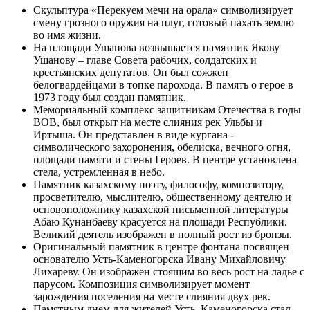
Скульптура «Перекуем мечи на орала» символизирует
смену грозного оружия на плуг, готовый пахать землю
во имя жизни.
На площади Ушанова возвышается памятник Якову
Ушанову – главе Совета рабочих, солдатских и
крестьянских депутатов. Он был сожжен
белогвардейцами в топке парохода. В память о герое в
1973 году был создан памятник.
Мемориальный комплекс защитникам Отечества в годы
ВОВ, был открыт на месте слияния рек Ульбы и
Иртыша. Он представлен в виде кургана -
символического захоронения, обелиска, вечного огня,
площади памяти и стены Героев. В центре установлена
стела, устремленная в небо.
Памятник казахскому поэту, философу, композитору,
просветителю, мыслителю, общественному деятелю и
основоположнику казахской письменной литературы
Абаю Кунанбаеву красуется на площади Республики.
Великий деятель изображен в полный рост из бронзы.
Оригинальный памятник в центре фонтана посвящен
основателю Усть-Каменогорска Ивану Михайловичу
Лихареву. Он изображен стоящим во весь рост на ладье с
парусом. Композиция символизирует момент
зарождения поселения на месте слияния двух рек.
Памятным днем для жителей Усть–Каменогорска стал