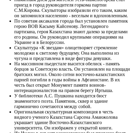
приезд в город руководителя горкома партии
С.М.Кирова. Скульпторы изобразили его таким, каким
он запомнился населению - веселым и вдохновленным.
По советам аксакалов города был установлен памятник
герою ВОВ Касыму Кайсенову. Легендарного
партизана, героя Казахстана знают далеко за пределами
его родины. Он руководил крупными операциями на
Украине и в Белоруссии.
Скульптура «К звездам» олицетворяет стремление
молодежи к светлому будущему. Она выполнена из
чугуна и представлена в виде фигуры девушки.
На массивном пьедестале высится обелиск - память
борцов за Советскую власть. Он установлен на площади
братских могил. Около сотни восточно-казахстанских
парней погибли в годы войны в Афганистане. В их
честь был открыт Монумент памяти воинов-
интернационалистов на правом берегу Иртыша.
У библиотеки А.С. Пушкина находится бюст
знаменитого поэта. Памятник, сквер и здание
гармонично сочетаются между собой.
Оригинальная скульптурная композиция в честь
видного ученого Казахстана Сарсена Аманжолова
украшает здание Восточно-Казахстанского
университета. Он изображен у открытой книги.