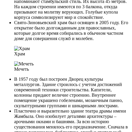
напоминают стамбульский стиль. Их высота 45 метров.
На каждом строении имеются по 3 балкона, откуда
призывают на молитву верующих. Голубые купола
корпуса символизируют мир и спокойствие.
Свято-Зиновьевский храм был освящен в 2005 году. Его
открытие было долгожданным для православных,
которые долгое время собирались в обычном частном
доме для совершения служб и молебен.
Храм
Мечеть
В 1957 году был построен Дворец культуры
металлургов. Здание строилось с учетом достижений
современной техники строительства. Капители,
колонны придают величие строению. Внутреннее
помещение украшено гобеленами, мозаичным панно,
скульптурными группами и шикарными люстрами.
Пластично и выразительно здание театра драмы имени
Жамбыла. Оно изобилует деталями архитектуры –
арочными окнами и башнями. За всю историю
существования менялось его предназначение. Сначала в