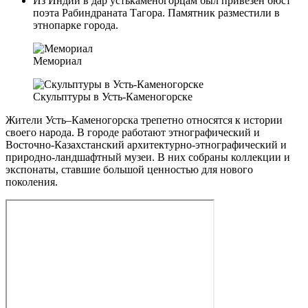
Из Индии в дар устькаменогорцам был привезен бюст
поэта Рабиндраната Тагора. Памятник разместили в
этнопарке города.
Мемориал
Скульптуры в Усть-Каменогорске
Жители Усть–Каменогорска трепетно относятся к истории
своего народа. В городе работают этнографический и
Восточно-Казахстанский архитектурно-этнографический и
природно-ландшафтный музеи. В них собраны коллекции и
экспонаты, ставшие большой ценностью для нового
поколения.