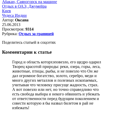
Абакан, Саяногорск на машине
Отдых в ОАЭ, Джумейра
Киев
Чудеса Индии
Автор:
Оксана
25.06.2013
Просмотров:
9314
Рубрика:
Отдых за границей
Поделитесь статьей в соцсетях
Комментарии к статье
Город и область которхэповезло, его щедро одарил
Творец красотой природы: реки, озера, горы, леса,
животные, птицы, рыбы, и не повезло что Он же
дал огромное богатство, золото, серебро, меди и
много других металлов и полезных ископаемых,
учитывая что человеку присуще жадность, страх.
А вот повезло или нет, но точно справедливо что
есть свобода выбора и некого обвинить и убежать
от ответственности перед будущим поколением и
совести которую я бы назвал билетом в рай не
избежать!