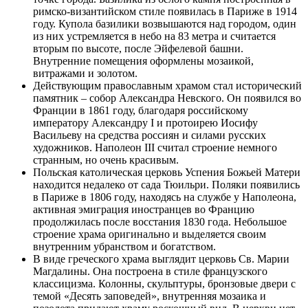
римско-византийском стиле появилась в Париже в 1914
году. Купола базилики возвышаются над городом, один
из них устремляется в небо на 83 метра и считается
вторым по высоте, после Эйфелевой башни.
Внутренние помещения оформлены мозаикой,
витражами и золотом.
Действующим православным храмом стал исторический
памятник – собор Александра Невского. Он появился во
Франции в 1861 году, благодаря российскому
императору Александру I и протоирею Иосифу
Васильеву на средства россиян и силами русских
художников. Наполеон III считал строение немного
странным, но очень красивым.
Польская католическая церковь Успения Божьей Матери
находится недалеко от сада Тюильри. Поляки появились
в Париже в 1806 году, находясь на службе у Наполеона,
активная эмиграция иностранцев во Францию
продолжилась после восстания 1830 года. Небольшое
строение храма оригинально и выделяется своим
внутренним убранством и богатством.
В виде греческого храма выглядит церковь Св. Марии
Магдалины. Она построена в стиле французского
классицизма. Колонны, скульптуры, бронзовые двери с
темой «Десять заповедей», внутренняя мозаика и