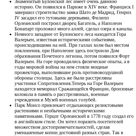
Знаменитый Булонский лес имеет очень давнюю
историю. Он появился в Париже в XIV веке. Франциск I
завершил строительство замка Шато де Мадрид, Генрих
IV засадил его тутовыми деревьями, Филипп
Орлеанский построил дворец Багатель, а Наполеон
Бонапарт проложил много аллей, сделал озера и каналы.
Немного западнее от Булонского леса находится Гора
Валерьен, известная историческими событиями,
происходившими на ней. При галлах холм был местом
поклонения, при Наполеоне здесь построили Дом
образования Почетного легиона, потом появился Форт
Валерьен. На горе проводились физические опыты, а в
годы мировой войны на нем стояли мощные
прожектора, выполнявшие роль противовоздушной
обороны столицы. Здесь же были расстреляны
участники Сопротивления.Теперь на Горе Валерьен
находится мемориал Сражающейся Франции, бронзовые
колокола в память о расстрелянных, военные
учреждения и Музей военных голубей.
Парк Монсо привлекает отдыхающих реликтовыми
растениями и необычными историческими
памятниками. Герцог Орлеанский в 1778 году создал его
в английском стиле. Он хотел поразить посетителей
множеством достопримечательностей, сделав
уменьшенные копии достояний разных стран. Так в