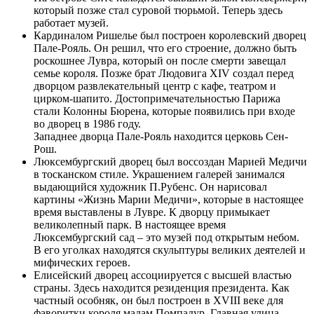
который позже стал суровой тюрьмой. Теперь здесь
работает музей.
Кардиналом Ришелье был построен королевский дворец
Пале-Рояль. Он решил, что его строение, должно быть
роскошнее Лувра, который он после смерти завещал
семье короля. Позже брат Людовига XIV создал перед
дворцом развлекательный центр с кафе, театром и
цирком-шапито. Достопримечательностью Парижа
стали Колонны Бюрена, которые появились при входе
во дворец в 1986 году.
Западнее дворца Пале-Рояль находится церковь Сен-
Рош.
Люксембургский дворец был воссоздан Марией Медичи
в тосканском стиле. Украшением галерей занимался
выдающийся художник П.Рубенс. Он нарисовал
картины «Жизнь Марии Медичи», которые в настоящее
время выставлены в Лувре. К дворцу примыкает
великолепный парк. В настоящее время
Люксембургский сад – это музей под открытым небом.
В его уголках находятся скульптуры великих деятелей и
мифических героев.
Елисейский дворец ассоциируется с высшей властью
страны. Здесь находится резиденция президента. Как
частный особняк, он был построен в XVIII веке для
фаворитки короля мадам Помпадур. Главная улица