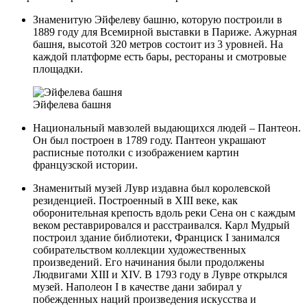
Знаменитую Эйфелеву башню, которую построили в
1889 году для Всемирной выставки в Париже. Ажурная
башня, высотой 320 метров состоит из 3 уровней. На
каждой платформе есть бары, рестораны и смотровые
площадки.
Эйфелева башня
Национальный мавзолей выдающихся людей – Пантеон.
Он был построен в 1789 году. Пантеон украшают
расписные потолки с изображением картин
французской истории.
Знаменитый музей Лувр издавна был королевской
резиденцией. Построенный в XIII веке, как
оборонительная крепость вдоль реки Сена он с каждым
веком реставрировался и расстраивался. Карл Мудрый
построил здание библиотеки, Франциск I занимался
собирательством коллекции художественных
произведений. Его начинания были продолжены
Людвигами XIII и XIV. В 1793 году в Лувре открылся
музей. Наполеон I в качестве дани забирал у
побежденных наций произведения искусства и