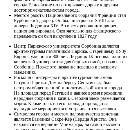
города Елисейские поля открывает дорогу к другим
достопримечательностям города.
Местом работы Национального собрания Франции стал
Бурбонский дворец. Он был построен в XVIII для
дочери Людовига XIV. Во время революции дворец
национализировали. Окончательно для французского
парламента он был выкуплен в 1827 году.
Центр Парижского университета Сорбонна является
архитектурным памятником Парижа. Старейшему ВУЗу
Европы уже почти 800 лет. Людовик IX основал один из
колледжей университета для бедных семей, назвав его
Сорбонна. Позже это название перешло к высшему
заведению.
Роскошны интерьеры и архитектурный ансамбль
Ратуши Парижа. Дом на берегу Сены всегда был
центром общественной и политической жизни города.
На площади перед Ратушей в давнее время проходили
народные собрания и казни. Сегодня здесь размещается
мэрия. Кроме того, на его площади проводятся
культурные мероприятия и устраиваются выставки.
Символом города и местом паломничества христиан
является Базилика Сакре-Кер (Сердца Христа). Она
находится на вершине Монмартра, на самой высокой
точке города. Базилика из белого камня построенная в