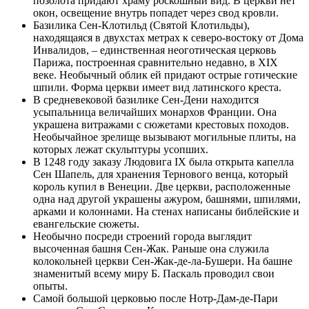
позолота придают храму роскошный вид. В церкви нет
окон, освещение внутрь попадет через свод кровли.
Базилика Сен-Клотильд (Святой Клотильды),
находящаяся в двухстах метрах к северо-востоку от Дома
Инвалидов, – единственная неоготическая церковь
Парижа, построенная сравнительно недавно, в XIX
веке. Необычный облик ей придают острые готические
шпили. Форма церкви имеет вид латинского креста.
В средневековой базилике Сен-Дени находится
усыпальница величайших монархов Франции. Она
украшена витражами с сюжетами крестовых походов.
Необычайное зрелище вызывают могильные плиты, на
которых лежат скульптуры усопших.
В 1248 году заказу Людовига IX была открыта капелла
Сен Шапель, для хранения Тернового венца, который
король купил в Венеции. Две церкви, расположенные
одна над другой украшены ажуром, башнями, шпилями,
арками и колоннами. На стенах написаны библейские и
евангельские сюжеты.
Необычно посреди строений города выглядит
высоченная башня Сен-Жак. Раньше она служила
колокольней церкви Сен-Жак-де-ла-Бушери. На башне
знаменитый всему миру Б. Паскаль проводил свои
опыты.
Самой большой церковью после Нотр-Дам-де-Пари