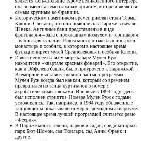
является Сен-Сюльпис. Кроме великолепного интерьера
она знаменита семиэтажным органом, который является
самым крупным во Франции.
Историческим памятником времен римлян стали Термы
Клюни. Считают, что они появились в Париже в начале
III века. Античные бани представлены в виде
фригидария – зала с прохладным воздухом и терпидария
– ванны для купания. Рядом много позже был построен
монастырь и особняк, в котором в настоящее время
функционирует музей Средневековья и особняк Клюни.
Известнейшее во всем мире кабаре Мулен Руж
находится в «квартале красных фонарей». Его открытие,
как и Эйфелева башня, было приурочено к Парижской
Всемирной выставке. Главной частью программы
Мулен Руж всегда был канкан, который со временем
превратился из танца куртизанок в номер с
акробатическими трюками. Впервые в 1893 году здесь
был исполнен стриптиз. Номера Мулен Руж с годами
усложнялись. Так, например, в 1964 году обнаженные
танцовщицы показывали номер в громадном аквариуме.
В настоящее время лучшей программой считается ревю
«Феерия».
В Париже много зелени, парков и садов, среди которых:
парк Бют-Шомон, сад Тюильри, сад Анны Франк и
другие.