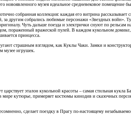
оего новоявленного музея идеальное средневековое помещение бы
хаотично собранная коллекция: каждая его витрина рассказывает
й, за другим собрались любимые персонажи «Звездных войн». Т
игиналу. Чуть дальше поезда и электрички снуют по рельсам нас
 рядом, пораженный вражеской пулей. В каждом кукольном домике
ашивается принцесса.
пугают страшным взглядом, как Куклы Чаки. Замки и конструкто
м музее игрушек.
ут царствует эталон кукольной красоты – самая стильная кукла
в мире кутюрье, примеряет костюмы кинодив и сказочных персо
несомненно, сделает поездку в Прагу по-настоящему незабываемо