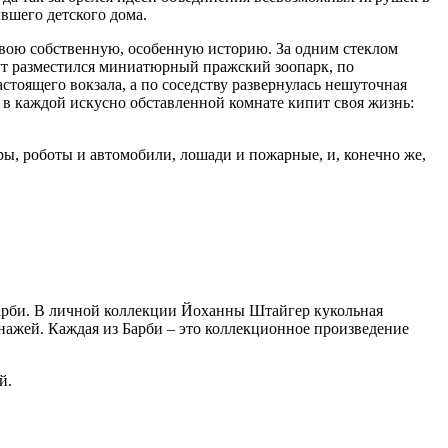
вшего детского дома.
 свою собственную, особенную историю. За одним стеклом
ут разместился миниатюрный пражский зоопарк, по
тоящего вокзала, а по соседству развернулась нешуточная
, в каждой искусно обставленной комнате кипит своя жизнь:
ры, роботы и автомобили, лошади и пожарные, и, конечно же,
 Барби. В личной коллекции Йоханны Штайгер кукольная
нажей. Каждая из Барби – это коллекционное произведение
й.