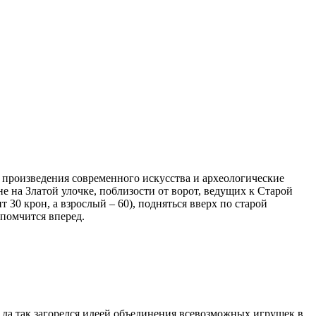
 произведения современного искусства и археологические
 на Златой улочке, поблизости от ворот, ведущих к Старой
т 30 крон, а взрослый – 60), подняться вверх по старой
 помчится вперед.
 да так загорелся идеей объединения всевозможных игрушек в