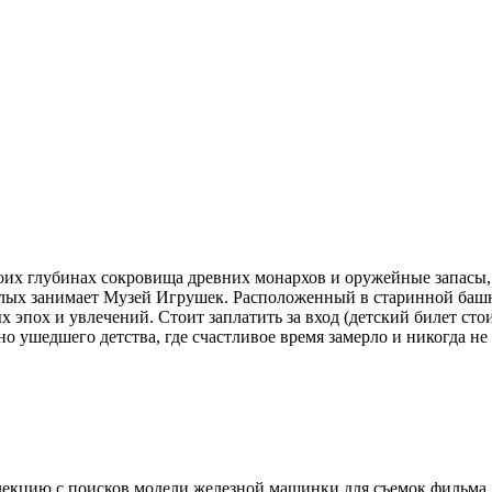
оих глубинах сокровища древних монархов и оружейные запасы,
слых занимает Музей Игрушек. Расположенный в старинной башне
х эпох и увлечений. Стоит заплатить за вход (детский билет стои
но ушедшего детства, где счастливое время замерло и никогда не
лекцию с поисков модели железной машинки для съемок фильма,