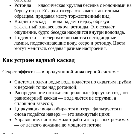
Ротонда — классическая круглая беседка с колоннами на
берегу озера. Её архитектура отсылает к античным
образцам, придавая месту торжественный вид.
Водный каскад — вода падает сверху, образуя
эффектный занавес вокруг ротонды. Это создаёт
ощущение, будто беседка находится внутри водопада.
Подсветка — вечером включаются светодиодные
лампы, подсвечивающие воду, озеро и ротонду. Цвета
могут меняться, создавая разные настроения.
Как устроен водный каскад
Секрет эффекта — в продуманной инженерной системе:
Система подачи воды: вода подаётся по скрытым трубам
к верхней точке над ротондой;
Распределение потока: специальные форсунки создают
равномерный каскад — вода льётся не струями, а
сплошной завесой;
Циркуляция: вода собирается в озере, фильтруется и
снова подаётся наверх — это замкнутый цикл;
Управление: система может работать в разных режимах
— от лёгкого дождика до мощного потока.