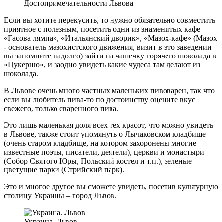
Достопримечательности Львова
Если вы хотите перекусить, то нужно обязательно совместить
приятное с полезным, посетить одни из знаменитых кафе
«Гасова лямпа», «Итальянский дворик», «Мазох-кафе» (Мазох
- основатель мазохистского движения, визит в это заведении
вы запомните надолго) зайти на чашечку горячего шоколада в
«Цукерню», и заодно увидеть какие чудеса там делают из
шоколада.
В Львове очень много частных маленьких пивоварен, так что
если вы любитель пива-то по достоинству оцените вкус
свежего, только сваренного пива.
Это лишь маленькая доля всех тех красот, что можно увидеть
в Львове, также стоит упомянуть о Лычаковском кладбище
(очень старом кладбище, на котором захоронены многие
известные поэты, писатели, деятели), церкви и монастыри
(Собор Святого Юры, Польский костел и т.п.), зеленые
цветущие парки (Стрийский парк).
Это и многое другое вы сможете увидеть, посетив культурную
столицу Украины – город Львов.
Украина. Львов