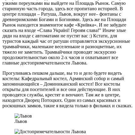
узкими переулками вы выйдете на Площадь Рынок. Самую
старинную часть города, здесь все пропитано историей. В
центре площади – Ратуша, Львов, вокруг нее– фонтаны с
древнеримскими Богами и Богинями. Здесь же на Площади
Рынок находится знаменитое кафе «Криївка». И не забудьте
сказать на входе «Слава Україні! Героям слава!" Иначе злые
дяди на входе с автоматами не пустят вас :) Кстати, для
туристов каждый час от ратуши отправляется экскурсионные
трамвайчики, маленькие веселенькие и разноцветные, их
тяжело не заметить. Трамвайчики проводят экскурсию
продолжительностью около 2-х часов и охватывают все
главные достопримечательности Львова.
Прогуливаясь пешком дальше, вы то и дело будете видеть
костелы: Кафедральный костел, Армянский собор и самый
запоминающийся – Доминиканский костел! Все костелы
открыты для посетителей и все они действующие. В них
проводятся службы, крестят и венчают. Там же в центре,
находится Дворец Потоцких. Один из самых красивых и
роскошных замков, такие я видела только в фильмах и сказках.
Львов