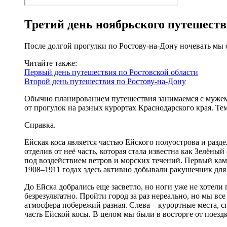
Третий день ноябрьского путешест
После долгой прогулки по Ростову-на-Дону ночевать мы 
Читайте также:
Первый день путешествия по Ростовской области
Второй день путешествия по Ростову-на-Дону
Обычно планированием путешествия занимаемся с мужем.
от прогулок на разных курортах Краснодарского края. Те
Справка.
Ейская коса является частью Ейского полуострова и разде
отделив от неё часть, которая стала известна как Зелёны
под воздействием ветров и морских течений. Первый кам
1908–1911 годах здесь активно добывали ракушечник для 
До Ейска добрались еще засветло, но ноги уже не хотели 
безрезультатно. Пройти город за раз нереально, но мы в
атмосфера побережий разная. Слева – курортные места, с
часть Ейской косы. В целом мы были в восторге от поездк