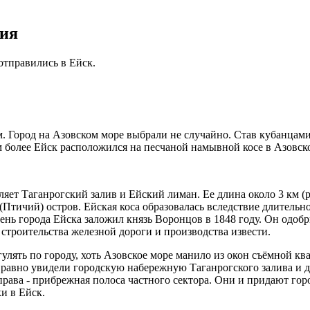
вия
отправились в Ейск.
 Город на Азовском море выбрали не случайно. Став кубанцами,
м более Ейск расположился на песчаной намывной косе в Азовск
ляет Таганрогский залив и Ейский лиман. Ее длина около 3 км (р
й (Птичий) остров. Ейская коса образовалась вследствие длитель
ень города Ейска заложил князь Воронцов в 1848 году. Он одобр
строительства железной дороги и производства извести.
гулять по городу, хоть Азовское море манило из окон съёмной к
се равно увидели городскую набережную Таганрогского залива и д
права - прибрежная полоса частного сектора. Они и придают го
и в Ейск.