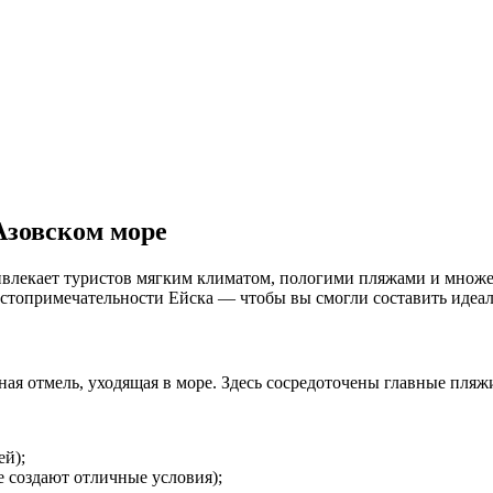
Азовском море
влекает туристов мягким климатом, пологими пляжами и множес
остопримечательности Ейска — чтобы вы смогли составить идеа
ная отмель, уходящая в море. Здесь сосредоточены главные пляж
ей);
е создают отличные условия);