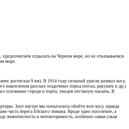
 предпочитаем отдыхать на Черном море, но не отказываемся
ом море.
анее достигала 9 км). В 1914 году сильный ураган размыл косу,
ного накопления рыхлых осадочных пород (песка, ракушек и др.)
ил основание города и порта, увидев песчаную насыпь. В
вартиры. Зато наутро мы попытались обойти всю косу, правда
аже часть берега Ейского лимана. Вроде одно поселение, а
роду живописность и неповторимость, особенно самая узкая