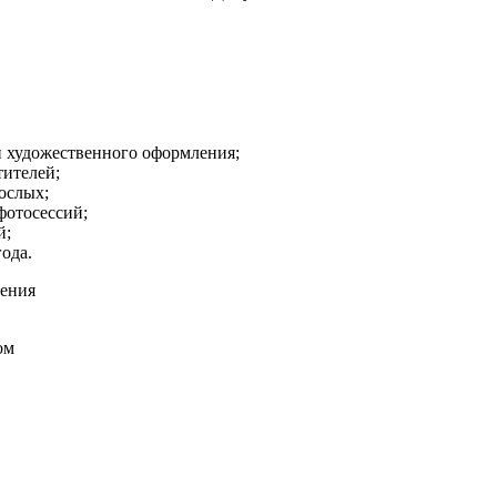
 художественного оформления;
тителей;
ослых;
фотосессий;
й;
ода.